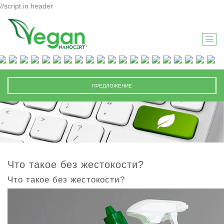
//script in header
T
O
G
G
ПРЕДЛОЖЕНИЕ
L
E
N
A
V
I
Что такое без жестокости?
G
Что такое без жестокости?
A
T
I
O