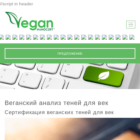
//script in header
T
O
G
G
ПРЕДЛОЖЕНИЕ
L
E
N
A
V
I
Веганский анализ теней для век
G
Сертификация веганских теней для век
A
T
I
O