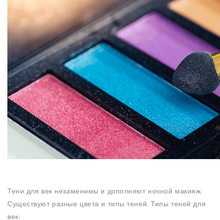
N
Тени для век незаменимы и дополняют ночной макияж.
Существуют разные цвета и типы теней. Типы теней для
век: