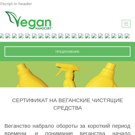
//script in header
T
O
G
G
ПРЕДЛОЖЕНИЕ
L
E
N
A
V
I
СЕРТИФИКАТ НА ВЕГАНСКИЕ ЧИСТЯЩИЕ
G
СРЕДСТВА
A
T
I
Веганство набрало обороты за короткий период
O
времени, и понимание веганства начало