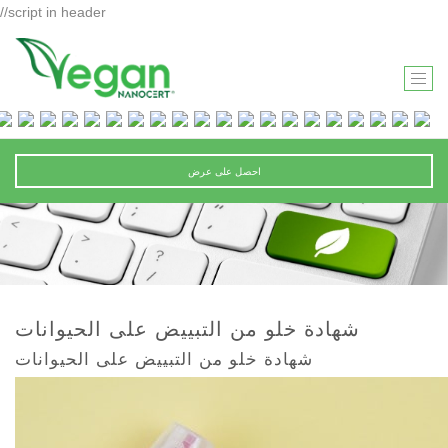
//script in header
T
O
G
G
احصل على عرض
L
E
N
A
V
I
شهادة خلو من التبييض على الحيوانات
G
شهادة خلو من التبييض على الحيوانات
A
T
I
O