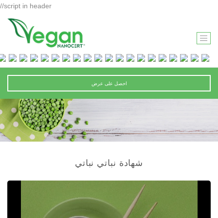
//script in header
T
O
G
G
احصل على عرض
L
E
N
A
V
I
شهادة نباتي نباتي
G
A
T
I
O